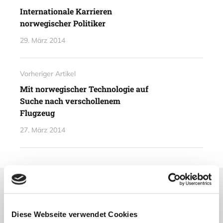
Internationale Karrieren
norwegischer Politiker
29. März 2014
Vorheriger Artikel
Mit norwegischer Technologie auf
Suche nach verschollenem
Flugzeug
27. März 2014
Lesetipps
UNSERE EMPFEHLUNGEN
Diese Webseite verwendet Cookies