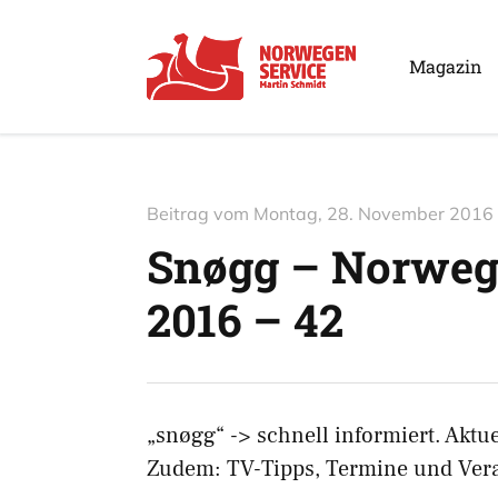
Magazin
Beitrag vom
Montag, 28. November 2016
Snøgg – Norweg
2016 – 42
„snøgg“ -> schnell informiert. Akt
Zudem: TV-Tipps, Termine und Vera