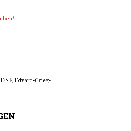
uchen!
 DNF, Edvard-Grieg-
GEN