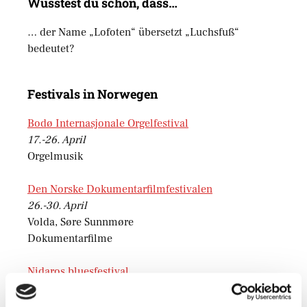
Wusstest du schon, dass…
… der Name „Lofoten“ übersetzt „Luchsfuß“
bedeutet?
Festivals in Norwegen
Bodø Internasjonale Orgelfestival
17.-26. April
Orgelmusik
Den Norske Dokumentarfilmfestivalen
26.-30. April
Volda, Søre Sunnmøre
Dokumentarfilme
Nidaros bluesfestival
19.-23. April
7459 Trondheim