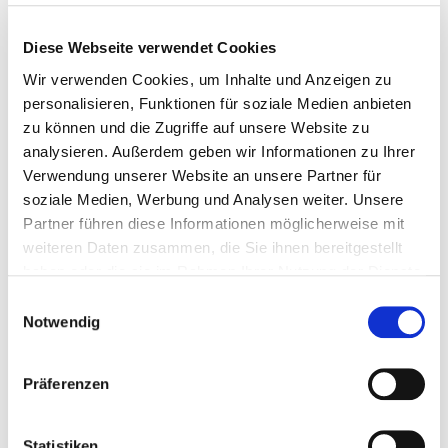
Diese Webseite verwendet Cookies
Veranstaltungen
Wir verwenden Cookies, um Inhalte und Anzeigen zu
4.3.-24.6. –
Norway Contemporary
– Ausstellung im
personalisieren, Funktionen für soziale Medien anbieten
Museum der Westküste, Föhr
zu können und die Zugriffe auf unsere Website zu
4.3.-24.6. –
Northern Norway
, der Fotograf Kåre
analysieren. Außerdem geben wir Informationen zu Ihrer
Kivijärvi (1938–1991), Museum der Westküste, Föhr
Verwendung unserer Website an unsere Partner für
4.3.-2.9. –
Faszination Norwegen
,
soziale Medien, Werbung und Analysen weiter. Unsere
Landschaftsmalerei, Museum der Westküste, Föhr
Partner führen diese Informationen möglicherweise mit
weiteren Daten zusammen, die Sie ihnen bereitgestellt
haben oder die sie im Rahmen Ihrer Nutzung der Dienste
Motto der Woche
gesammelt haben.
Einwilligungsauswahl
Notwendig
„Das Glück findet sich für mich nirgends, wenn ich
es nicht bei mir finden kann.“
Präferenzen
Edvard Grieg (1843-1907), norwegischer Komponist
Statistiken