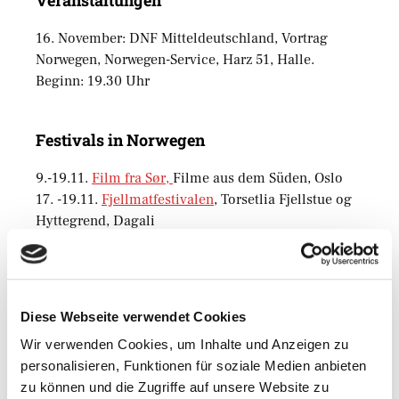
16. November: DNF Mitteldeutschland, Vortrag
Norwegen, Norwegen-Service, Harz 51, Halle.
Beginn: 19.30 Uhr
Festivals in Norwegen
9.-19.11.
Film fra Sør,
Filme aus dem Süden, Oslo
17. -19.11.
Fjellmatfestivalen
,
Torsetlia Fjellstue og
Hyttegrend, Dagali
Motto der Woche
Es sind die Umwege, Verspätungen und Nebengleise,
Diese Webseite verwendet Cookies
die das Leben bereichern.
Wir verwenden Cookies, um Inhalte und Anzeigen zu
personalisieren, Funktionen für soziale Medien anbieten
Nils Kjær (1870-1924), norweg. Autor
zu können und die Zugriffe auf unsere Website zu