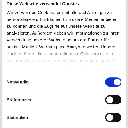
Diese Webseite verwendet Cookies
http://www.skischule-lueneburg.de/ferien-familie-
Wir verwenden Cookies, um Inhalte und Anzeigen zu
norwegen.html
personalisieren, Funktionen für soziale Medien anbieten
zu können und die Zugriffe auf unsere Website zu
Viele Infos sowie weitere Bilder und Filme aus den
analysieren. Außerdem geben wir Informationen zu Ihrer
vergangenen Jahren können bei
Facebook
Verwendung unserer Website an unsere Partner für
angeschaut werden.
soziale Medien, Werbung und Analysen weiter. Unsere
Partner führen diese Informationen möglicherweise mit
weiteren Daten zusammen, die Sie ihnen bereitgestellt
haben oder die sie im Rahmen Ihrer Nutzung der Dienste
gesammelt haben.
Einwilligungsauswahl
Notwendig
Verfasst von
Martin Schmidt
Mehr aus dieser
Kategorie
Präferenzen
Statistiken
Abgelegt unter
Reisen in Norwegen