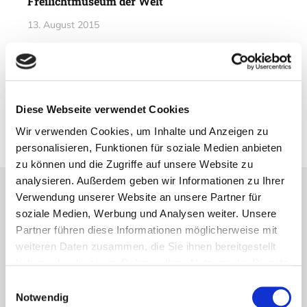
Freilichtmuseum der Welt
13. August 2015
Vorheriger Artikel
Die Flåmbahn
Diese Webseite verwendet Cookies
08. August 2015
Wir verwenden Cookies, um Inhalte und Anzeigen zu
personalisieren, Funktionen für soziale Medien anbieten
zu können und die Zugriffe auf unsere Website zu
analysieren. Außerdem geben wir Informationen zu Ihrer
Verwendung unserer Website an unsere Partner für
Lesetipps
soziale Medien, Werbung und Analysen weiter. Unsere
UNSERE EMPFEHLUNGEN
Partner führen diese Informationen möglicherweise mit
weiteren Daten zusammen, die Sie ihnen bereitgestellt
haben oder die sie im Rahmen Ihrer Nutzung der Dienste
gesammelt haben.
Einwilligungsauswahl
Notwendig