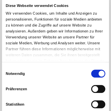
Diese Webseite verwendet Cookies
Lesetipps
UNSERE EMPFEHLUNGEN
Wir verwenden Cookies, um Inhalte und Anzeigen zu
personalisieren, Funktionen für soziale Medien anbieten
zu können und die Zugriffe auf unsere Website zu
analysieren. Außerdem geben wir Informationen zu Ihrer
Verwendung unserer Website an unsere Partner für
soziale Medien, Werbung und Analysen weiter. Unsere
Partner führen diese Informationen möglicherweise mit
weiteren Daten zusammen, die Sie ihnen bereitgestellt
haben oder die sie im Rahmen Ihrer Nutzung der Dienste
gesammelt haben.
Einwilligungsauswahl
Notwendig
Aktuelles - Nyheter
Präferenzen
Coronavirus in Norwegen –
Ansteckungsgefahren aus dem
Osten?
Statistiken