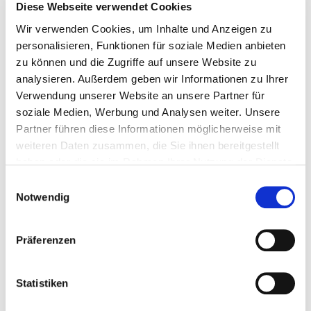
Diese Webseite verwendet Cookies
Wir verwenden Cookies, um Inhalte und Anzeigen zu
personalisieren, Funktionen für soziale Medien anbieten
zu können und die Zugriffe auf unsere Website zu
analysieren. Außerdem geben wir Informationen zu Ihrer
Verwendung unserer Website an unsere Partner für
soziale Medien, Werbung und Analysen weiter. Unsere
Partner führen diese Informationen möglicherweise mit
Westfassade – Copyright E Dreier Wikipedia
weiteren Daten zusammen, die Sie ihnen bereitgestellt
haben oder die sie im Rahmen Ihrer Nutzung der Dienste
Obere Reihe – Könige und Propheten
gesammelt haben.
Einwilligungsauswahl
1 Abraham, 2 Samuel, 3 Jesaja, 4 Esekiel, 5 Jonas, 6
Notwendig
König David, 7 König Joschafat, 8 König Hiskia, 9
Johannes der Täufer, 10 Moses, 11 König Joschija, 12
König Ussia, 13 König Salomo, 14 Sacharja, 15
Präferenzen
Daniel, 16 Jeremia, 17 Jeremias, 18 Patriarch Jakob
Statistiken
Mittlere Reihe – norwegische Heilige und Tugenden,
biblische Geschichte: