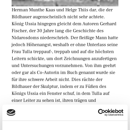
Herman Munthe Kaas und Helge Thiis dar, die der
Bildhauer augenscheinlich nicht sehr achtete.
König Ussia hingegen gleicht dem Autoren Gerhard
Fischer, der 30 Jahre lang die Geschichte des
Nidarosdoms niederschrieb. Der fleißige Mann hatte
jedoch Höhenangst, weshalb er ohne Unterlass seine
Frau Tulla treppauf-, treppab und auf die höchsten
Leitern schickte, um dort Zeichnungen anzufertigen
und Untersuchungen vorzunehmen. Von ihm geehrt
oder gar als Co-Autorin im Buch genannt wurde sie
für ihre schwere Arbeit nicht. Dies rächte der
Bildhauer der Skulptur, indem er zu Füßen des
Königs Ussia ein Fenster schuf, in dem Tulla auf
einer Leiter zu sehen ist, ihren trägen und
kommandierenden Mann auf dem Rücken. Tulla ist
zudem heute bekannter und geehrter als ihr Mann.
Die Statuen im Detail: