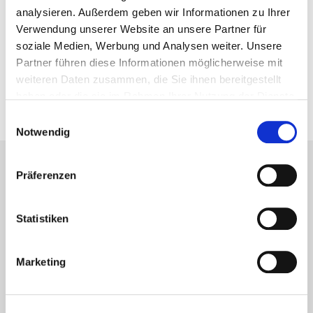
analysieren. Außerdem geben wir Informationen zu Ihrer
Verwendung unserer Website an unsere Partner für
Vorheriger Artikel
soziale Medien, Werbung und Analysen weiter. Unsere
12 nordnorwegische Erlebnisse
Partner führen diese Informationen möglicherweise mit
weiteren Daten zusammen, die Sie ihnen bereitgestellt
10. November 2014
haben oder die sie im Rahmen Ihrer Nutzung der Dienste
gesammelt haben.
Einwilligungsauswahl
Notwendig
Präferenzen
Lesetipps
UNSERE EMPFEHLUNGEN
Statistiken
Marketing