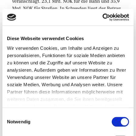
veranschlagt. 23,1 Mrd. NOK für die Bahn und 35,9
Mrd. NOK für Straßen. In Schweden liegt der Betrag
für Schiene und Straße bei rund 47 SEK (rund 4,7
Mrd. Euro).
In Norwegen sind die Strukturen sehr weitläufig, was
Diese Webseite verwendet Cookies
eine teure Verwaltung und eine kostenintensive
Wir verwenden Cookies, um Inhalte und Anzeigen zu
Infrastruktur zur Folge hat.
personalisieren, Funktionen für soziale Medien anbieten
zu können und die Zugriffe auf unsere Website zu
Norwegens Kommunen erhalten 164 Mrd. NOK. Für
analysieren. Außerdem geben wir Informationen zu Ihrer
Schwedens Kommunen sind 111,4 Mrd. SEK
Verwendung unserer Website an unsere Partner für
vorgesehen.
soziale Medien, Werbung und Analysen weiter. Unsere
Partner führen diese Informationen möglicherweise mit
weiteren Daten zusammen, die Sie ihnen bereitgestellt
Fazit
haben oder die sie im Rahmen Ihrer Nutzung der Dienste
gesammelt haben.
Der Rohstoffhandel machte Norwegen zu einem
Einwilligungsauswahl
teureren Land, wodurch viele Produkte und
Notwendig
Dienstleistungen doppelt so viel kosten wie im