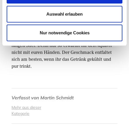
nachlesen.
Auswahl erlauben
Für jeden von euch, der Norwegen besucht, ist es
gewissermaßen Pflicht, einen Schluck des
Nationalgetränks zu kosten. Serviert wird er übrigens
Nur notwendige Cookies
in einem vorgekühlten Schnapsglas mit einem
langen Stiel. Denn nur so erwärmt ihr den Aquavit
nicht mit euren Händen. Der Geschmack entfaltet
sich am besten, wenn ihr das Getränk gekühlt und
pur trinkt.
Verfasst von
Martin Schmidt
Mehr aus dieser
Kategorie