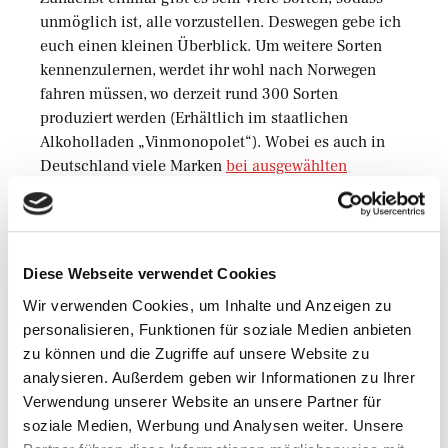
unmöglich ist, alle vorzustellen. Deswegen gebe ich
euch einen kleinen Überblick. Um weitere Sorten
kennenzulernen, werdet ihr wohl nach Norwegen
fahren müssen, wo derzeit rund 300 Sorten
produziert werden (Erhältlich im staatlichen
Alkoholladen „Vinmonopolet“). Wobei es auch in
Deutschland viele Marken
bei ausgewählten
Fachhändlern
zu bestellen gibt. Die bekanntesten
sind Bommerlunder oder auch Malteserkreuz
Aquavit. Beliebte Sorten sind außerdem:
Diese Webseite verwendet Cookies
1. Aalborg Akvavit
Wir verwenden Cookies, um Inhalte und Anzeigen zu
Bekannter ist er wahrscheinlich unter dem Namen
personalisieren, Funktionen für soziale Medien anbieten
Aalborg Taffel Akvavit. Er wird seit 1842 produziert
zu können und die Zugriffe auf unsere Website zu
und gehört heute zum norwegischen Arcus-Konzern.
analysieren. Außerdem geben wir Informationen zu Ihrer
Besonders angenehm empfinde ich den Geschmack
Verwendung unserer Website an unsere Partner für
von Orangenschale, der dem Getränk beigemischt
soziale Medien, Werbung und Analysen weiter. Unsere
wird.