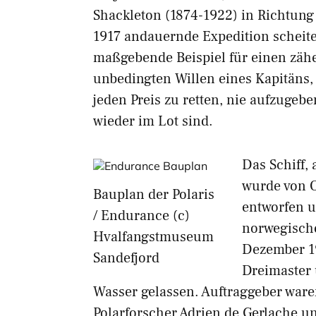
Shackleton (1874-1922) in Richtung
1917 andauernde Expedition scheiter
maßgebende Beispiel für einen zäh
unbedingten Willen eines Kapitäns
jeden Preis zu retten, nie aufzugebe
wieder im Lot sind.
Das Schiff, 
wurde von 
Bauplan der Polaris
entworfen 
/ Endurance (c)
norwegische
Hvalfangstmuseum
Dezember 19
Sandefjord
Dreimaster
Wasser gelassen. Auftraggeber ware
Polarforscher Adrien de Gerlache u