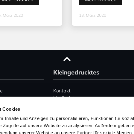
. März 2020
13. März 2020
Kleingedrucktes
ce
Kontakt
Mediadaten
Advertising
t Cookies
le)
Datenschutz
 Inhalte und Anzeigen zu personalisieren, Funktionen für sozia
Impressum
e Zugriffe auf unsere Website zu analysieren. Außerdem geben w
rwendung unserer Website an unsere Partner für soziale Medien
Hinweise zur Buchung
 345 2495074