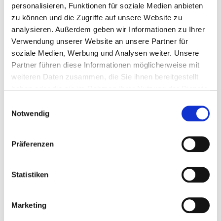
personalisieren, Funktionen für soziale Medien anbieten
(arische) Herkunft.
zu können und die Zugriffe auf unsere Website zu
analysieren. Außerdem geben wir Informationen zu Ihrer
Verwendung unserer Website an unsere Partner für
Und nun?
soziale Medien, Werbung und Analysen weiter. Unsere
Neue Analysemethoden sollten nun eigentlich
Partner führen diese Informationen möglicherweise mit
Sicherheit bringen, doch statt dessen streiten die
weiteren Daten zusammen, die Sie ihnen bereitgestellt
Gelehrten noch immer.
haben oder die sie im Rahmen Ihrer Nutzung der Dienste
gesammelt haben.
Einwilligungsauswahl
Besonders hoch her ging es im Jahre 2009. Am 26.3.
Notwendig
verkündete z.B. der
Merkur
: „Vinland-Karte“ – Eine
Fälschung. Woraufhin am 22.7. auf
Spektrum.de
zu
Präferenzen
lesen war: „Vinland-Karte – Sie ist echt“.
Auf beiden Seiten finden sich gewichtige Argumente.
Statistiken
Wirklich gesichert ist im Prinzip nach wie vor nur,
dass die Wikinger Amerika tatsächlich schon lange
Marketing
vor Christoph Kolumbus erreichten.