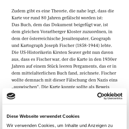
Zudem gibt es eine Theorie, die nahe legt, dass die
Karte vor rund 80 Jahren gefälscht worden ist:
Das Buch, dem das Dokument beigefügt war, ist
dem gleichen Vorarlberger Kloster zuzuordnen, in
dem der österreichische Jesuitenpater, Geograph
und Kartograph Joseph Fischer (1858-1944) lebte.
Die US-Historikerin Kirsten Seaver geht nun davon
aus, dass es Fischer war, der die Karte in den 1930er
Jahren auf einem Stück leeren Pergaments, das er in
dem mittelalterlichen Buch fand, zeichnete. Fischer
wollte demnach mit dieser Fälschung den Nazis eins
„auswischen“. Die Karte konnte sollte als Beweis
dienen, dass zwar normannische, also nach Lesart
der Nazis arische, Seefahrer Amerika entdeckten,
dies jedoch mehr oder minder im Auftrag der
katholischen Kirche taten. Die katholische Kirche
Diese Webseite verwendet Cookies
würde somit als treibende Kraft anerkannt werden
Wir verwenden Cookies, um Inhalte und Anzeigen zu
müssen. Der Glaube stünde also
höher
als die