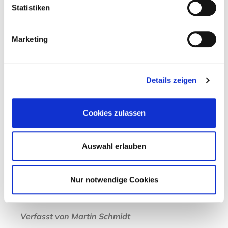
zerbersten – und einer Hand zu Festhalten.
Statistiken
Roald Øyen, norwegischer Moderator
Marketing
TV-Tipps
Details zeigen
Vom 26.03. bis 06.04.2018
27.03.
Abenteuer Erde
Mit dem Frühling durch
Europa (2/2): Von den Alpen ans Polarmeer, 20.15
Cookies zulassen
Uhr, WDR
31.03.
Abenteuer Hurtigruten
Winterzauber am
Auswahl erlauben
Polarkreis, ZDFinfo, 7.15 Uhr
03.04.
Atomfriedhof Arktis
, arte, 21.45 Uhr
Nur notwendige Cookies
Verfasst von
Martin Schmidt