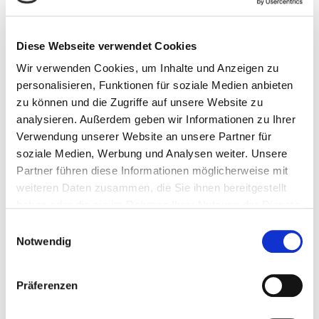
Nidaros bluesfestival
19.-23. April
Diese Webseite verwendet Cookies
7459 Trondheim
Wir verwenden Cookies, um Inhalte und Anzeigen zu
personalisieren, Funktionen für soziale Medien anbieten
Veranstaltungen
zu können und die Zugriffe auf unsere Website zu
analysieren. Außerdem geben wir Informationen zu Ihrer
4.3.-24.6. –
Norway Contemporary
– Ausstellung im
Verwendung unserer Website an unsere Partner für
Museum der Westküste, Föhr
soziale Medien, Werbung und Analysen weiter. Unsere
4.3.-24.6. –
Northern Norway
, der Fotograf Kåre
Partner führen diese Informationen möglicherweise mit
Kivijärvi (1938–1991), Museum der Westküste, Föhr
weiteren Daten zusammen, die Sie ihnen bereitgestellt
4.3.-2.9. –
Faszination Norwegen
,
haben oder die sie im Rahmen Ihrer Nutzung der Dienste
Landschaftsmalerei, Museum der Westküste, Föhr
gesammelt haben.
Einwilligungsauswahl
Notwendig
Motto der Woche
Präferenzen
„Kein Ostern ohne einen Berg an Büchern, Sonne
von einem wolkenlosen Himmel, Knöpfe, die