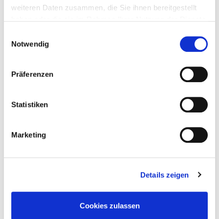
weiteren Daten zusammen, die Sie ihnen bereitgestellt
Nord-Norwegen & Nordlicht
haben oder die sie im Rahmen Ihrer Nutzung der Dienste
Entdeckungen-am-Wegesrand
gesammelt haben.
Einwilligungsauswahl
Notwendig
Nächster Artikel
Präferenzen
Kjeåsen – Traumblick über den
Hardangerfjord
Statistiken
20. Juni 2015
Marketing
Vorheriger Artikel
Panoramawanderung zum Hof
Skageflå
Details zeigen
18. Juni 2015
Cookies zulassen