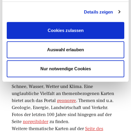
Onlinekarten
Details zeigen
Norwegische Onlinekarten sind zahlreich vertreten
und haben eine hohe Qualität. Ich persönlich finde
Cookies zulassen
diese teilweise besser als Google Maps und Open
Street Map.
Auswahl erlauben
Führend sind
norgeskart.no
des Kartverket und die
finn.no
Karte. Diese decken nur Norwegen ab. Auf
Nur notwendige Cookies
Kvasir kart
ist der ganze Norden zu sehen.
Se Norge
bietet thematische Karten zu den Themen
Schnee, Wasser, Wetter und Klima. Eine
unglaubliche Vielfalt an themenbezogenen Karten
bietet auch das Portal
geonorge
. Themen sind u.a.
Geologie, Energie, Landwirtschaft und Verkehr.
Fotos der letzten 100 Jahre sind hingegen auf der
Seite
norgeibilder
zu finden.
Weitere thematische Karten auf der
Seite des