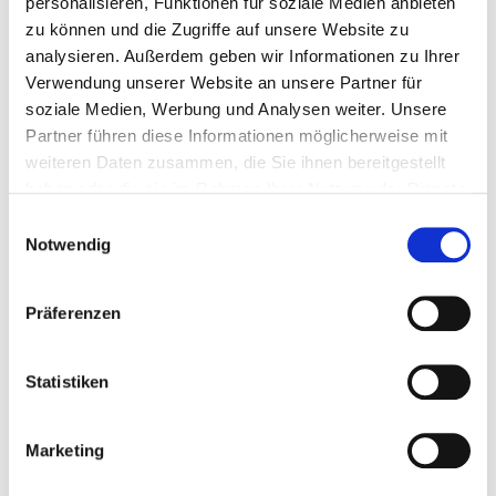
personalisieren, Funktionen für soziale Medien anbieten
zu können und die Zugriffe auf unsere Website zu
Die meisten
historischen
Norwegenkarten sind über
analysieren. Außerdem geben wir Informationen zu Ihrer
die
Homepage
des norwegischen
Kartverket
frei
Verwendung unserer Website an unsere Partner für
zugänglich. Die
Sammlung
umfasst 10.000
soziale Medien, Werbung und Analysen weiter. Unsere
historische Landkarten, die ältesten aus dem 18.
Partner führen diese Informationen möglicherweise mit
Jahrhundert, und 500 historische Seekarten, die
weiteren Daten zusammen, die Sie ihnen bereitgestellt
ältesten aus dem 16. Jahrhundert.
haben oder die sie im Rahmen Ihrer Nutzung der Dienste
Die schönsten sind für mich die 210
gesammelt haben.
Einwilligungsauswahl
handgezeichneten „Kvadratmilkart“
Notwendig
(Quadratmeilenkarten), aus der Zeit von 1774 bis
1808, die vor allem Ostnorwegen abdecken.
Präferenzen
Für Freunde der Materie ist auch das
Norwegische
Kartenmuseum
in Hønefoss einen Besuch wert. Es
Statistiken
besitzt eine nahezu einzigartige Sammlung an
kartographischen Messinstrumenten. Alle
Ausstellungsstücke sind auch im
digitalen Museum
Marketing
online anzuschauen.