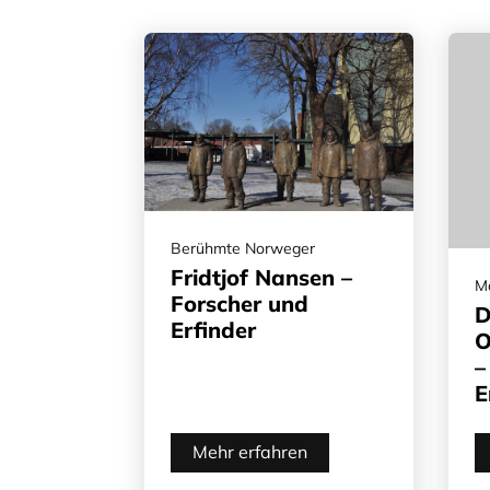
Berühmte Norweger
Fridtjof Nansen –
M
Forscher und
D
Erfinder
O
–
E
Mehr erfahren