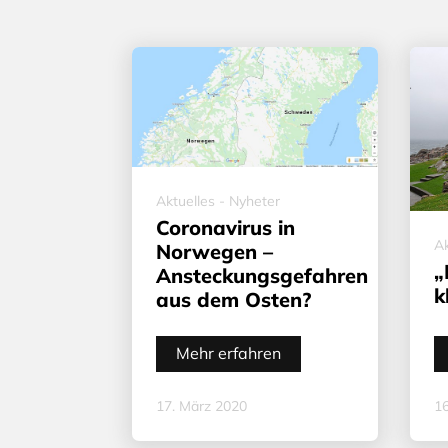
Aktuelles - Nyheter
Coronavirus in
Ak
Norwegen –
„
Ansteckungsgefahren
k
aus dem Osten?
Mehr erfahren
17. März 2020
16