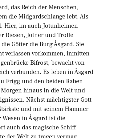
ard, das Reich der Menschen,
m die Midgardschlange lebt. Als
. Hier, im auch Jotunheimen
r Riesen, Jotner und Trolle
 die Götter die Burg Åsgard. Sie
icht verlassen vorkommen, inmitten
genbrücke Bifrost, bewacht von
ich verbunden. Es leben in Åsgard
rau Frigg und den beiden Raben
 Morgen hinaus in die Welt und
gnissen. Nächst mächtigster Gott
r Stärkste und mit seinem Hammer
 Wesen in Åsgard ist die
ört auch das magische Schiff
kte der Welt zu tragen vermag.