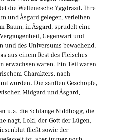
det die Weltenesche Yggdrasil. Ihre
eim und Åsgard gelegen, verleihen
m Baum, in Åsgard, sprudelt eine
, Vergangenheit, Gegenwart und
hen und des Universums bewachend.
das aus einem Rest des Fleisches
en erwachsen waren. Ein Teil waren
rrischem Charakters, nach
annt wurden. Die sanften Geschöpfe,
 zwischen Midgard und Åsgard,
en u.a. die Schlange Niddhogg, die
e nagt, Loki, der Gott der Lügen,
esenblut fließt sowie der
 gefesselt ist, aber immer noch