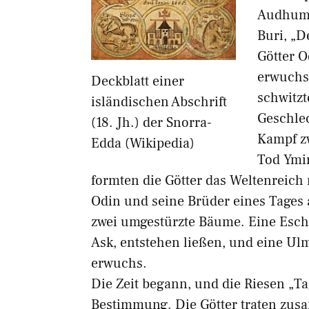
Audhuml
Buri, „D
Götter O
erwuchs
Deckblatt einer
schwitzt
isländischen Abschrift
Geschlec
(18. Jh.) der Snorra-
Kampf z
Edda (Wikipedia)
Tod Ymir
formten die Götter das Weltenreich
Odin und seine Brüder eines Tages 
zwei umgestürzte Bäume. Eine Esche
Ask, entstehen ließen, und eine Ulm
erwuchs.
Die Zeit begann, und die Riesen „T
Bestimmung. Die Götter traten zus