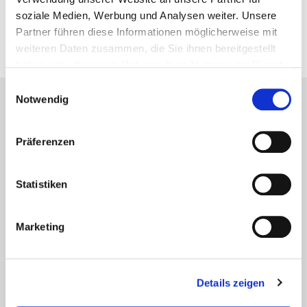
Nordlicht über den Lofoten
soziale Medien, Werbung und Analysen weiter. Unsere
24. November 2013
Partner führen diese Informationen möglicherweise mit
weiteren Daten zusammen, die Sie ihnen bereitgestellt
haben oder die sie im Rahmen Ihrer Nutzung der Dienste
gesammelt haben.
Einwilligungsauswahl
Notwendig
Lesetipps
UNSERE EMPFEHLUNGEN
Präferenzen
Statistiken
Marketing
Details zeigen