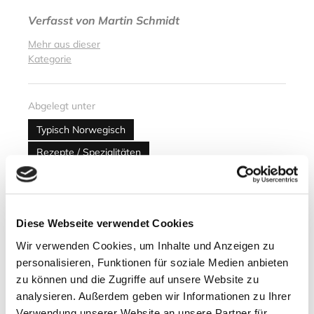
Verfasst von
Martin Schmidt
Mehr aus dieser
Kategorie
Abgelegt unter
Typisch Norwegisch
Rezepte / Spezialitäten
Nächster Artikel
Winter in Nissedal
Diese Webseite verwendet Cookies
Wir verwenden Cookies, um Inhalte und Anzeigen zu
25. November 2013
personalisieren, Funktionen für soziale Medien anbieten
zu können und die Zugriffe auf unsere Website zu
Vorheriger Artikel
analysieren. Außerdem geben wir Informationen zu Ihrer
Verwendung unserer Website an unsere Partner für