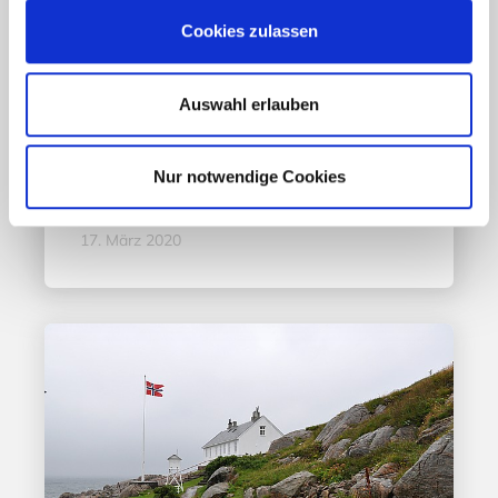
Cookies zulassen
Aktuelles - Nyheter
Coronavirus in Norwegen –
Ansteckungsgefahren aus dem
Auswahl erlauben
Osten?
Nur notwendige Cookies
Mehr erfahren
17. März 2020