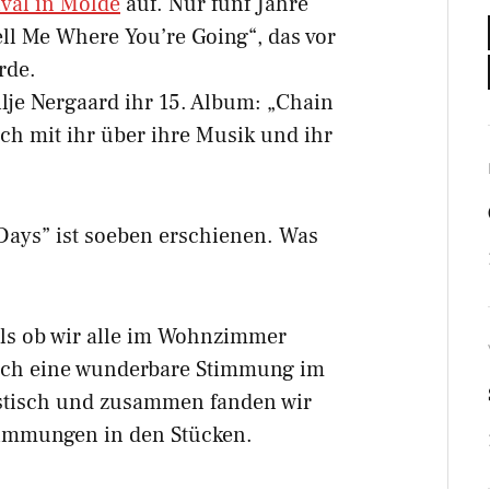
ival in Molde
auf. Nur fünf Jahre
ell Me Where You’re Going“, das vor
rde.
ilje Nergaard ihr 15. Album: „Chain
ich mit ihr über ihre Musik und ihr
 Days” ist soeben erschienen. Was
 als ob wir alle im Wohnzimmer
sich eine wunderbare Stimmung im
astisch und zusammen fanden wir
timmungen in den Stücken.