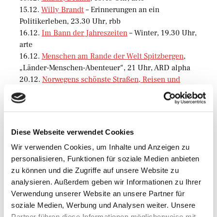
15.12.
Willy Brandt
– Erinnerungen an ein
Politikerleben, 23.30 Uhr, rbb
16.12.
Im Bann der Jahreszeiten
– Winter, 19.30 Uhr,
arte
16.12.
Menschen am Rande der Welt Spitzbergen
,
„Länder-Menschen-Abenteuer“, 21 Uhr, ARD alpha
20.12.
Norwegens schönste Straßen, Reisen und
Rasten zwischen Fjell und Fjord
, 13.15 Uhr, einsplus
20.12.
Norwegen – Leben am Harangerfjord
, 14 UIhr,
einsplus
20.12.
Wildes Skandinavien – Norwegen
, 14.45 Uhr,
Diese Webseite verwendet Cookies
einsplus
Wir verwenden Cookies, um Inhalte und Anzeigen zu
personalisieren, Funktionen für soziale Medien anbieten
zu können und die Zugriffe auf unsere Website zu
analysieren. Außerdem geben wir Informationen zu Ihrer
Verfasst von
Martin Schmidt
Verwendung unserer Website an unsere Partner für
soziale Medien, Werbung und Analysen weiter. Unsere
Mehr aus dieser
Partner führen diese Informationen möglicherweise mit