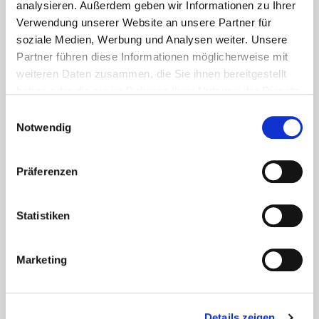
analysieren. Außerdem geben wir Informationen zu Ihrer
Verwendung unserer Website an unsere Partner für
soziale Medien, Werbung und Analysen weiter. Unsere
Partner führen diese Informationen möglicherweise mit
Aktuelles - Nyheter
weiteren Daten zusammen, die Sie ihnen bereitgestellt
Coronavirus in Norwegen –
haben oder die sie im Rahmen Ihrer Nutzung der Dienste
Ansteckungsgefahren aus dem
gesammelt haben.
Einwilligungsauswahl
Osten?
Notwendig
Mehr erfahren
Präferenzen
17. März 2020
Statistiken
Marketing
Details zeigen