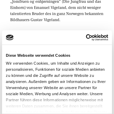
„Jomfruen og enhjørningen“ (Die Jungfrau und das
Einhorn) von Emanuel Vigeland, dem nicht weniger
talentierten Bruder des in ganz Norwegen bekannten
Bildhauers Gustav Vigeland.
Verfasst von
Martin Schmidt
Diese Webseite verwendet Cookies
Mehr aus dieser
Kategorie
Wir verwenden Cookies, um Inhalte und Anzeigen zu
personalisieren, Funktionen für soziale Medien anbieten
zu können und die Zugriffe auf unsere Website zu
Abgelegt unter
analysieren. Außerdem geben wir Informationen zu Ihrer
Westnorwegen / Mittelnorwegen
Verwendung unserer Website an unsere Partner für
soziale Medien, Werbung und Analysen weiter. Unsere
Kultur / Architektur / Design
Partner führen diese Informationen möglicherweise mit
Geschichte & Ortsgeschichten
weiteren Daten zusammen, die Sie ihnen bereitgestellt
Bergen
haben oder die sie im Rahmen Ihrer Nutzung der Dienste