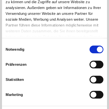
zu können und die Zugriffe auf unsere Website zu
analysieren. Außerdem geben wir Informationen zu Ihrer
Verwendung unserer Website an unsere Partner für
soziale Medien, Werbung und Analysen weiter. Unsere
Partner führen diese Informationen möglicherweise mit
weiteren Daten zusammen, die Sie ihnen bereitgestellt
Aktuelles - Nyheter
haben oder die sie im Rahmen Ihrer Nutzung der Dienste
Coronavirus in Norwegen –
gesammelt haben.
Einwilligungsauswahl
Ansteckungsgefahren aus dem
Notwendig
Osten?
Präferenzen
Mehr erfahren
Statistiken
17. März 2020
Marketing