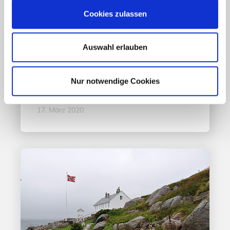
Cookies zulassen
Aktuelles - Nyheter
Coronavirus in Norwegen –
Ansteckungsgefahren aus dem
Auswahl erlauben
Osten?
Nur notwendige Cookies
Mehr erfahren
17. März 2020