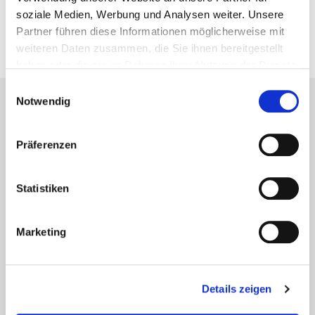
Der rollende Roboter
soziale Medien, Werbung und Analysen weiter. Unsere
24. April 2014
Partner führen diese Informationen möglicherweise mit
weiteren Daten zusammen, die Sie ihnen bereitgestellt
haben oder die sie im Rahmen Ihrer Nutzung der Dienste
gesammelt haben.
Einwilligungsauswahl
Notwendig
Lesetipps
UNSERE EMPFEHLUNGEN
Präferenzen
Statistiken
Marketing
Details zeigen