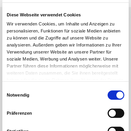
Diese Webseite verwendet Cookies
Wir verwenden Cookies, um Inhalte und Anzeigen zu
Lesetipps
UNSERE EMPFEHLUNGEN
personalisieren, Funktionen für soziale Medien anbieten
zu können und die Zugriffe auf unsere Website zu
analysieren. Außerdem geben wir Informationen zu Ihrer
Verwendung unserer Website an unsere Partner für
soziale Medien, Werbung und Analysen weiter. Unsere
Partner führen diese Informationen möglicherweise mit
weiteren Daten zusammen, die Sie ihnen bereitgestellt
haben oder die sie im Rahmen Ihrer Nutzung der Dienste
gesammelt haben.
Einwilligungsauswahl
Notwendig
Präferenzen
Aktuelles - Nyheter
Coronavirus in Norwegen –
Ansteckungsgefahren aus dem