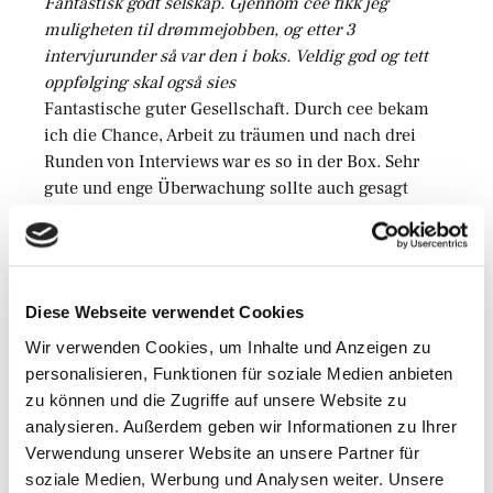
Fantastisk godt selskap. Gjennom cee fikk jeg
muligheten til drømmejobben, og etter 3
intervjurunder så var den i boks. Veldig god og tett
oppfølging skal også sies
Fantastische guter Gesellschaft. Durch cee bekam
ich die Chance, Arbeit zu träumen und nach drei
Runden von Interviews war es so in der Box. Sehr
gute und enge Überwachung sollte auch gesagt
werden,
(Fantastisch tolle Gesellschaft. Durch cee erhielt ich
die Möglichkeit/Chance für meinen Traumjob und
nach 3 Bewerbungsrunden war alles in Sack und
Diese Webseite verwendet Cookies
Tüten. Sehr gute und lückenlose Begleitung muss
ich mal sagen)
Wir verwenden Cookies, um Inhalte und Anzeigen zu
personalisieren, Funktionen für soziale Medien anbieten
Kule biler
??
zu können und die Zugriffe auf unsere Website zu
kühl biler??
analysieren. Außerdem geben wir Informationen zu Ihrer
(coole Autos)
Verwendung unserer Website an unsere Partner für
soziale Medien, Werbung und Analysen weiter. Unsere