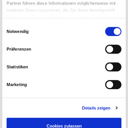
Besonders spannend wird es jedoch, wenn im
Partner führen diese Informationen möglicherweise mit
Deutschen das völlige Gegenteil heraus kommt, wie
weiteren Daten zusammen, die Sie ihnen bereitgestellt
in diesem Beispiel, über das ich mich noch immer
haben oder die sie im Rahmen Ihrer Nutzung der Dienste
kaputtlachen könnte:
gesammelt haben.
Einwilligungsauswahl
Notwendig
Jeg bor i nærheten, og fy søren så lite hyggelige de
er der.
Präferenzen
Ich lebe in der Nähe und habe eine schöne Zeit im
Süden.
(Ich wohne in der Nähe und, pfui Teufel, wie
Statistiken
unfreundlich die dort sind.)
Marketing
Verfasst von
Martin Schmidt
Details zeigen
Mehr aus dieser
Kategorie
Cookies zulassen