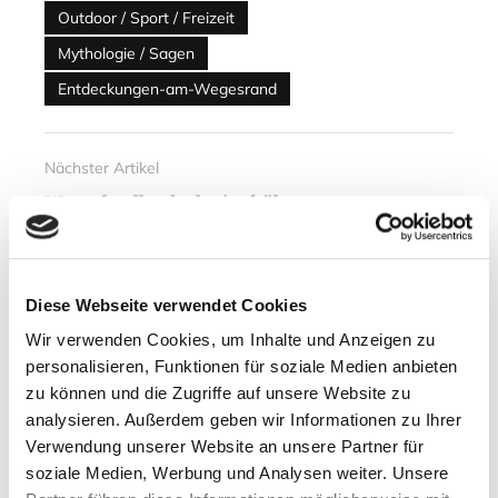
Outdoor / Sport / Freizeit
Mythologie / Sagen
Entdeckungen-am-Wegesrand
Nächster Artikel
Wer schneller denkt, ist früher
klug – Buchtipp
01. Juni 2019
Diese Webseite verwendet Cookies
Wir verwenden Cookies, um Inhalte und Anzeigen zu
Vorheriger Artikel
personalisieren, Funktionen für soziale Medien anbieten
Libelle, Marienkäfer & Co. –
zu können und die Zugriffe auf unsere Website zu
Buchtipp
analysieren. Außerdem geben wir Informationen zu Ihrer
25. Mai 2019
Verwendung unserer Website an unsere Partner für
soziale Medien, Werbung und Analysen weiter. Unsere