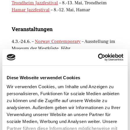
Trondheim Jazzfestival
– 8.-13. Mai, Trondheim
Hamar Jazzfestival
– 8.-12. Mai, Hamar
Veranstaltungen
4.3.-24.6. –
Norway Contemporary
– Ausstellung im
Museum der Westküste, Föhr
4.3.-24.6. –
Northern Norway
, der Fotograf Kåre
Kivijärvi (1938–1991), Museum der Westküste, Föhr
4.3.-2.9. –
Faszination Norwegen
,
Landschaftsmalerei, Museum der Westküste, Föhr
Diese Webseite verwendet Cookies
Wir verwenden Cookies, um Inhalte und Anzeigen zu
personalisieren, Funktionen für soziale Medien anbieten
Motto der Woche
zu können und die Zugriffe auf unsere Website zu
analysieren. Außerdem geben wir Informationen zu Ihrer
„Ich wähle mir den April!“
Verwendung unserer Website an unsere Partner für
soziale Medien, Werbung und Analysen weiter. Unsere
Bjørnstjerne Bjørnson (1832 – 1910), norwegischer
Partner führen diese Informationen möglicherweise mit
Dichter