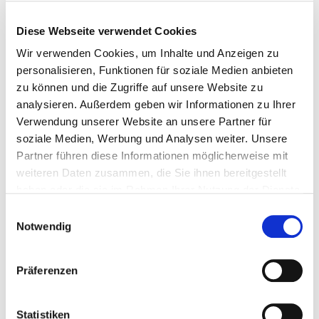
befindliche Runenstein der Einangstein aus dem 4.
Jahrhundert ist?
Diese Webseite verwendet Cookies
Wir verwenden Cookies, um Inhalte und Anzeigen zu
personalisieren, Funktionen für soziale Medien anbieten
Festivals in Norwegen
zu können und die Zugriffe auf unsere Website zu
Festspillene i Nord-Norge
– 23. Juni.- 30. Juli 2018,
analysieren. Außerdem geben wir Informationen zu Ihrer
Kulturfestspiele in Nord-Norwegen
Verwendung unserer Website an unsere Partner für
Kongsberg
Jazzfestival
–
5
–
7. Juli 2018, Jazz in
soziale Medien, Werbung und Analysen weiter. Unsere
Kongsberg – Ein großes Erlebnis.
Partner führen diese Informationen möglicherweise mit
Førdefestivalen
– 4. – 8. Juli 2018, Internationales
weiteren Daten zusammen, die Sie ihnen bereitgestellt
Folkmusik Festival
haben oder die sie im Rahmen Ihrer Nutzung der Dienste
Trænafestivalen
– 5.-8. Juli 2018, Musikfestival auf
gesammelt haben.
Einwilligungsauswahl
der Nordatlantik-Insel Træna
Notwendig
Veranstaltungen
Präferenzen
4.3.-2.9. –
Faszination Norwegen
,
Statistiken
Landschaftsmalerei, Museum der Westküste, Föhr