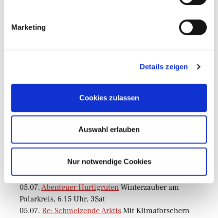
Marketing
Motto der Woche
„Wir werden nicht die Sommernacht verschlafen –
sie ist zu hell dafür. Dann werden wir zusammen
Details zeigen
draußen wandern – unter den laubschweren
Bäumen.“
Cookies zulassen
Aslaug Låstad Lygre (1910- 1966), norwegische
Lyrikerin
Auswahl erlauben
TV-Tipps
Nur notwendige Cookies
Vom 02.07. bis 20.07.2018
05.07.
Abenteuer Hurtigruten
Winterzauber am
Polarkreis, 6.15 Uhr, 3Sat
05.07.
Re: Schmelzende Arktis
Mit Klimaforschern