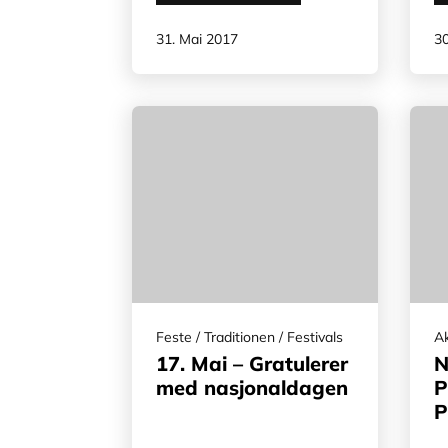
31. Mai 2017
30
Feste / Traditionen / Festivals
Ak
17. Mai – Gratulerer
N
med nasjonaldagen
P
P