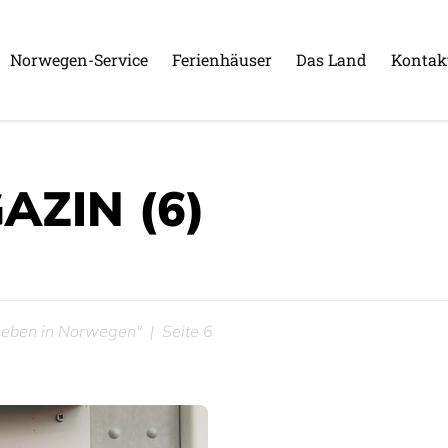
Norwegen-Service
Ferienhäuser
Das Land
Kontak
AZIN
(6)
 Leben in Norwegen"
Seite 6