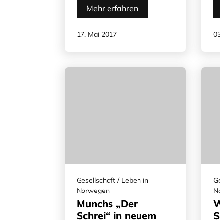
Mehr erfahren
17. Mai 2017
03
Gesellschaft / Leben in
Ge
Norwegen
N
Munchs „Der
W
Schrei“ in neuem
S