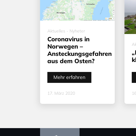
Aktuelles - Nyheter
Coronavirus in
Ak
Norwegen –
„
Ansteckungsgefahren
k
aus dem Osten?
Mehr erfahren
17. März 2020
16