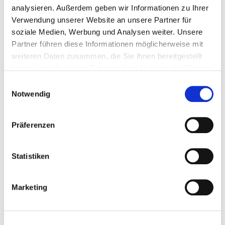
altnordischen Namen für die Bergkette Berserker
analysieren. Außerdem geben wir Informationen zu Ihrer
Range und den Gipfel Mount Sleipner aus.
Verwendung unserer Website an unsere Partner für
soziale Medien, Werbung und Analysen weiter. Unsere
Bis nach Neuseeland gelangten die norwegischen
Partner führen diese Informationen möglicherweise mit
Auswanderer des 19. Jahrhunderts. Dort gründeten
weiteren Daten zusammen, die Sie ihnen bereitgestellt
diese 1872 den Ort Norsewood.
haben oder die sie im Rahmen Ihrer Nutzung der Dienste
gesammelt haben.
Einwilligungsauswahl
Notwendig
Präferenzen
Statistiken
Marketing