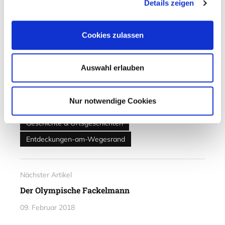
Details zeigen
Verfasst von
Martin Schmidt
Mehr aus dieser
Cookies zulassen
Kategorie
Auswahl erlauben
Abgelegt unter
Typisch Norwegisch
Nur notwendige Cookies
Kultur / Architektur / Design
Geschichte & Ortsgeschichten
Entdeckungen-am-Wegesrand
Nächster Artikel
Der Olympische Fackelmann
09. Februar 2018