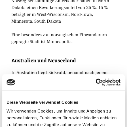
Norwegischstämmige Amerikaner haben in North
Dakota einen Bevölkerungsanteil von 25 %. 15 %
beträgt er in West-Wisconsin, Nord-Iowa,
Minnesota, South Dakota
Eine besonders von norwegischen Einwanderern
geprägte Stadt ist Minneapolis.
Australien und Neuseeland
In Australien liegt Eidsvold, benannt nach jenem
Ort, in dem die norwegische Verfassung
verabschiedet wurde. Teil der Gemeinde ist auch das
Landschaftsschutzgebiet Tolderodden, benannt nach
einem Larviker Ortsteil und der Landstrich
Diese Webseite verwendet Cookies
Telemark. Der Mount-Archer-Nationalpark in
Wir verwenden Cookies, um Inhalte und Anzeigen zu
Queensland erhielt seinen
Namen
nach den Archer-
personalisieren, Funktionen für soziale Medien anbieten
Brüdern aus Larvik. Diese ersannen auch die
zu können und die Zugriffe auf unsere Website zu