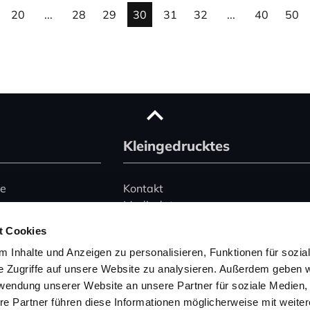
20
...
28
29
30
31
32
...
40
50
Kleingedrucktes
ce
Kontakt
Mediadaten
Advertising
t Cookies
le)
Datenschutz
 Inhalte und Anzeigen zu personalisieren, Funktionen für sozia
Impressum
e Zugriffe auf unsere Website zu analysieren. Außerdem geben w
rwendung unserer Website an unsere Partner für soziale Medien
Hinweise zur Buchung
 345 2495074
von Ferienhäusern
re Partner führen diese Informationen möglicherweise mit weite
157 53004754