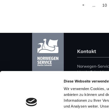
«
...
10
Kontakt
Norwegen-Servi
Martin Schmidt
Harz 51
Diese Webseite verwende
06108 Halle (Saa
Wir verwenden Cookies, um
Deutschland
anbieten zu können und di
Informationen zu Ihrer Ve
Telefon: +49 (0)
und Analysen weiter. Unse
Mobil: +49 (0) 