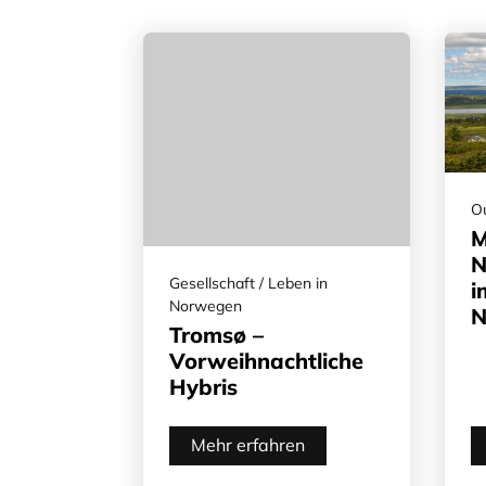
Ou
M
N
Gesellschaft / Leben in
i
Norwegen
N
Tromsø –
Vorweihnachtliche
Hybris
Mehr erfahren