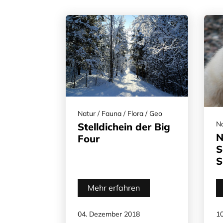
Natur / Fauna / Flora / Geo
Na
Stelldichein der Big
N
Four
S
S
Mehr erfahren
04. Dezember 2018
1